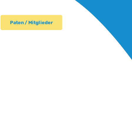
herzlich bei unseren Spendern
bedanken!
Paten / Mitglieder